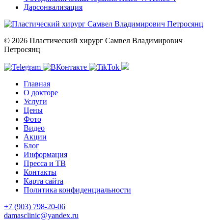
Дарсонвализация
© 2026 Пластический хирург Самвел Владимирович
Петросянц
Главная
О докторе
Услуги
Цены
Фото
Видео
Акции
Блог
Информация
Пресса и ТВ
Контакты
Карта сайта
Политика конфиденциальности
+7 (903) 798-20-06
damasclinic@yandex.ru