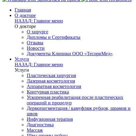
Главная
О докторе
НАЗАД: Главное меню
О докторе
О хирурге
Дипломы и Сертификаты
Отзывы
Новости
Документы Клиники ООО «ТесориМед»
Услуги
НАЗАД: Главное меню
Услуги
Пластическая хирургия
Лазерная косметология
Аппаратная косметология
Контурная пластика
Ускоренная реабилитация после пластических
операций и процедур
Дермопигментация / камуфляж рубцов, шрамов и
швов
Инфузионная терапия
Диагностика
Массаж
Швы шрамы рубцы