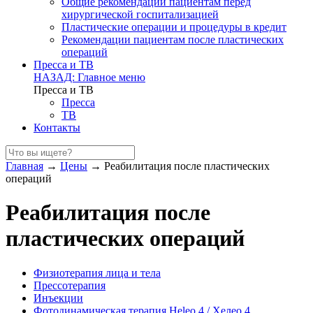
Общие рекомендации пациентам перед
хирургической госпитализацией
Пластические операции и процедуры в кредит
Рекомендации пациентам после пластических
операций
Пресса и ТВ
НАЗАД: Главное меню
Пресса и ТВ
Пресса
ТВ
Контакты
Главная
→
Цены
→
Реабилитация после пластических
операций
Реабилитация после
пластических операций
Физиотерапия лица и тела
Прессотерапия
Инъекции
Фотодинамическая терапия Heleo 4 / Хелео 4