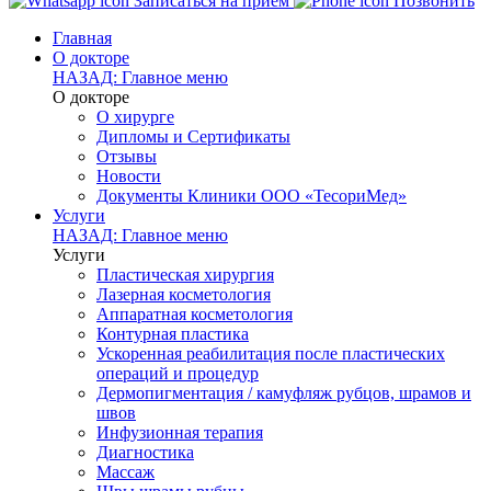
Записаться на прием
Позвонить
Главная
О докторе
НАЗАД: Главное меню
О докторе
О хирурге
Дипломы и Сертификаты
Отзывы
Новости
Документы Клиники ООО «ТесориМед»
Услуги
НАЗАД: Главное меню
Услуги
Пластическая хирургия
Лазерная косметология
Аппаратная косметология
Контурная пластика
Ускоренная реабилитация после пластических
операций и процедур
Дермопигментация / камуфляж рубцов, шрамов и
швов
Инфузионная терапия
Диагностика
Массаж