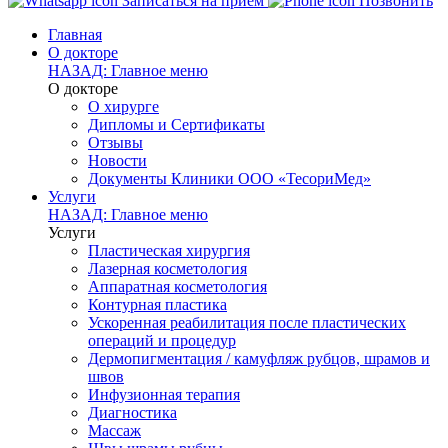
Записаться на прием
Позвонить
Главная
О докторе
НАЗАД: Главное меню
О докторе
О хирурге
Дипломы и Сертификаты
Отзывы
Новости
Документы Клиники ООО «ТесориМед»
Услуги
НАЗАД: Главное меню
Услуги
Пластическая хирургия
Лазерная косметология
Аппаратная косметология
Контурная пластика
Ускоренная реабилитация после пластических
операций и процедур
Дермопигментация / камуфляж рубцов, шрамов и
швов
Инфузионная терапия
Диагностика
Массаж