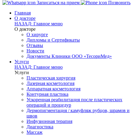
Записаться на прием
Позвонить
Главная
О докторе
НАЗАД: Главное меню
О докторе
О хирурге
Дипломы и Сертификаты
Отзывы
Новости
Документы Клиники ООО «ТесориМед»
Услуги
НАЗАД: Главное меню
Услуги
Пластическая хирургия
Лазерная косметология
Аппаратная косметология
Контурная пластика
Ускоренная реабилитация после пластических
операций и процедур
Дермопигментация / камуфляж рубцов, шрамов и
швов
Инфузионная терапия
Диагностика
Массаж