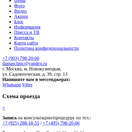
Цены
Фото
Видео
Акции
Блог
Информация
Пресса и ТВ
Контакты
Карта сайта
Политика конфиденциальности
+7 (903) 798-20-06
damasclinic@yandex.ru
г. Москва, м. Новокузнецкая,
ул. Садовническая, д. 39, стр. 13
Напишите нам в мессенджерах:
Whatsapp
Viber
Схема проезда
×
Запись
на консультацию/процедуру по тел.:
+7 (925) 288-18-55
/
+7 (495) 798-20-06