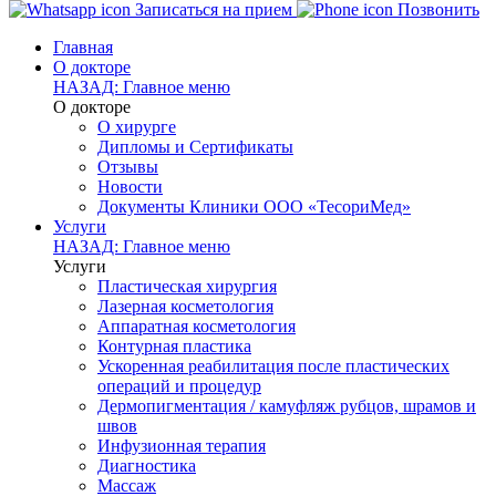
Записаться на прием
Позвонить
Главная
О докторе
НАЗАД: Главное меню
О докторе
О хирурге
Дипломы и Сертификаты
Отзывы
Новости
Документы Клиники ООО «ТесориМед»
Услуги
НАЗАД: Главное меню
Услуги
Пластическая хирургия
Лазерная косметология
Аппаратная косметология
Контурная пластика
Ускоренная реабилитация после пластических
операций и процедур
Дермопигментация / камуфляж рубцов, шрамов и
швов
Инфузионная терапия
Диагностика
Массаж